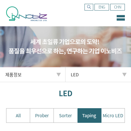
ENG
CHN
제품정보
LED
LED
All
Prober
Sorter
Taping
Micro LED