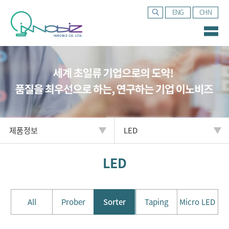
ENG
CHN
제품정보
LED
LED
All
Prober
Sorter
Taping
Micro LED